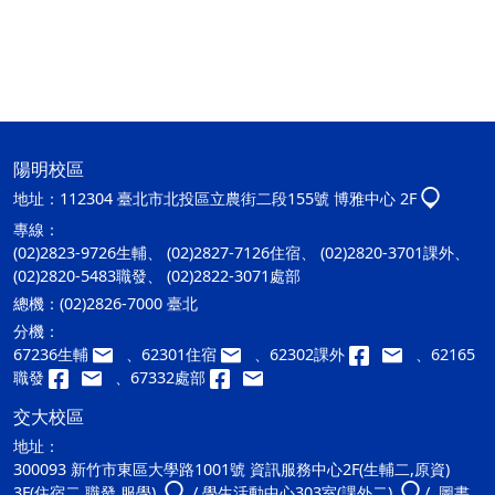
陽明校區
地址：
112304 臺北市北投區立農街二段155號 博雅中心 2F
專線：
(02)2823-9726生輔、 (02)2827-7126住宿、 (02)2820-3701課外、
(02)2820-5483職發、 (02)2822-3071處部
總機：
(02)2826-7000 臺北
分機：
67236生輔
、62301住宿
、62302課外
、62165
職發
、67332處部
交大校區
地址：
300093 新竹市東區大學路1001號 資訊服務中心2F(生輔二,原資)
3F(住宿二,職發,服學)
/ 學生活動中心303室(課外二)
/ 圖書