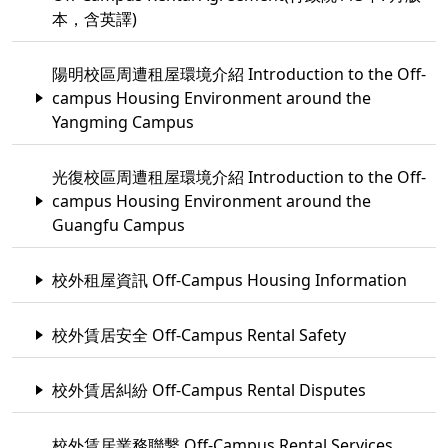
本，含英譯)
陽明校區周遭租屋環境介紹 Introduction to the Off-
campus Housing Environment around the
Yangming Campus
光復校區周遭租屋環境介紹 Introduction to the Off-
campus Housing Environment around the
Guangfu Campus
校外租屋資訊 Off-Campus Housing Information
校外賃居安全 Off-Campus Rental Safety
校外賃居糾紛 Off-Campus Rental Disputes
校外賃居業務聯繫 Off-Campus Rental Services