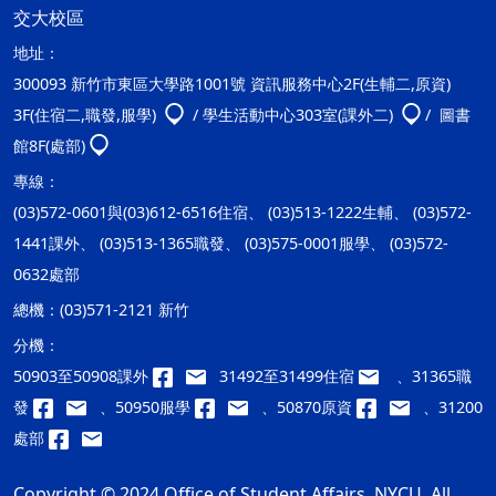
交大校區
地址：
300093 新竹市東區大學路1001號 資訊服務中心2F(生輔二,原資)
3F(住宿二,職發,服學)
/ 學生活動中心303室(課外二)
/ 圖書
館8F(處部)
專線：
(03)572-0601與(03)612-6516住宿、 (03)513-1222生輔、 (03)572-
1441課外、 (03)513-1365職發、 (03)575-0001服學、 (03)572-
0632處部
總機：
(03)571-2121 新竹
分機：
50903至50908課外
31492至31499住宿
、31365職
發
、50950服學
、50870原資
、31200
處部
Copyright © 2024 Office of Student Affairs, NYCU. All