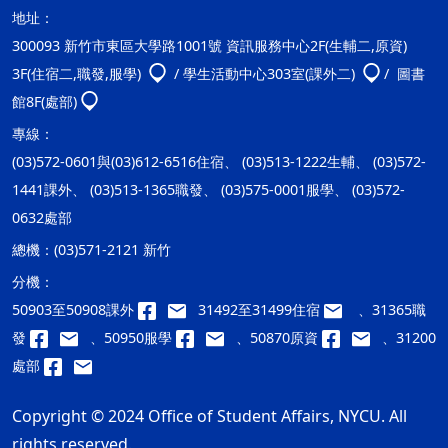
地址：
300093 新竹市東區大學路1001號 資訊服務中心2F(生輔二,原資)
3F(住宿二,職發,服學)
/ 學生活動中心303室(課外二)
/ 圖書
館8F(處部)
專線：
(03)572-0601與(03)612-6516住宿、 (03)513-1222生輔、 (03)572-
1441課外、 (03)513-1365職發、 (03)575-0001服學、 (03)572-
0632處部
總機：
(03)571-2121 新竹
分機：
50903至50908課外
31492至31499住宿
、31365職
發
、50950服學
、50870原資
、31200
處部
Copyright © 2024 Office of Student Affairs, NYCU. All
rights reserved.