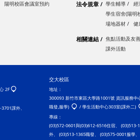
陽明校區會議室預約
法令規章
學生輔導
經
學生宿舍(陽明
場地器材
健
相關連結
焦點活動及友
課外活動
交大校區
 2F
地址：
300093 新竹市東區大學路1001號 資訊服務中心2
職發,服學)
/ 學生活動中心303室(課外二)
20-3701課外、
專線：
(03)572-0601與(03)612-6516住宿、 (03)513
外、 (03)513-1365職發、 (03)575-0001服學、 