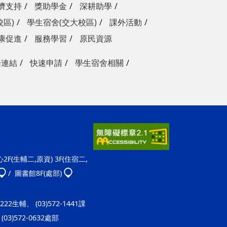
濟支持
獎助學金
深耕助學
校區)
學生宿舍(交大校區)
課外活動
康促進
服務學習
原民資源
善連結
快速申請
學生宿舍相關
F(生輔二,原資) 3F(住宿二,
/ 圖書館8F(處部)
-1222生輔、 (03)572-1441課
(03)572-0632處部