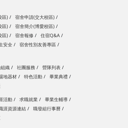
校區)
宿舍申請(交大校區)
校區)
宿舍簡介(博愛校區)
校區)
宿舍報修
住宿Q&A
生安全
宿舍性別友善專區
治組織
社團服務
營隊列表
場地器材
特色活動
畢業典禮
獎
涯活動
求職就業
畢業生輔導
職涯資源連結
職發組行事曆
查