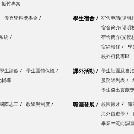
挺竹專案
優秀學科獎學金
學生宿舍
宿舍申請(陽明
宿舍簡介(陽明
系統
宿舍簡介(光復
宿網報修
學
校外租賃專區
學生請假
學生團體保險
課外活動
學生社團及自
化輔導
服務隊列表
學生傑出貢獻
國際志工
教學與制度
職涯發展
校園徵才
職
海外留遊學
畢業生流向調