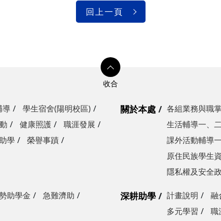
回上一頁
輔導
學生宿舍(陽明校區)
關於本處
各組業務與職
動
健康照護
職涯發展
生活輔導一、
助學
榮譽事蹟
課外活動輔導
原住民族學生
隱私權及安全
勢助學金
急難濟助
深耕助學
計畫說明
融
多元學習
職