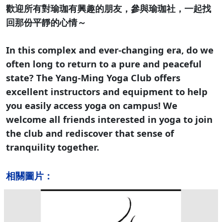
歡迎所有對瑜珈有興趣的朋友，參與瑜珈社，一起找
回那份平靜的心情～
In this complex and ever-changing era, do we
often long to return to a pure and peaceful
state? The Yang-Ming Yoga Club offers
excellent instructors and equipment to help
you easily access yoga on campus! We
welcome all friends interested in yoga to join
the club and rediscover that sense of
tranquility together.
相關圖片：