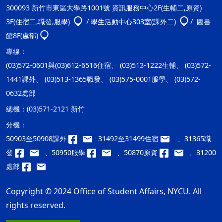
300093 新竹市東區大學路1001號 資訊服務中心2F(生輔二,原資)
3F(住宿二,職發,服學)
/ 學生活動中心303室(課外二)
/ 圖書
館8F(處部)
專線：
(03)572-0601與(03)612-6516住宿、 (03)513-1222生輔、 (03)572-
1441課外、 (03)513-1365職發、 (03)575-0001服學、 (03)572-
0632處部
總機：
(03)571-2121 新竹
分機：
50903至50908課外
31492至31499住宿
、31365職
發
、50950服學
、50870原資
、31200
處部
Copyright © 2024 Office of Student Affairs, NYCU. All
rights reserved.