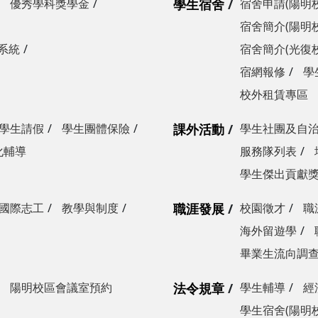
優秀學科獎學金
學生宿舍
宿舍申請(陽明
宿舍簡介(陽明
系統
宿舍簡介(光復
宿網報修
學
校外租賃專區
學生請假
學生團體保險
課外活動
學生社團及自
化輔導
服務隊列表
學生傑出貢獻
國際志工
教學與制度
職涯發展
校園徵才
職
海外留遊學
畢業生流向調
陽明校區會議室預約
法令規章
學生輔導
經
學生宿舍(陽明