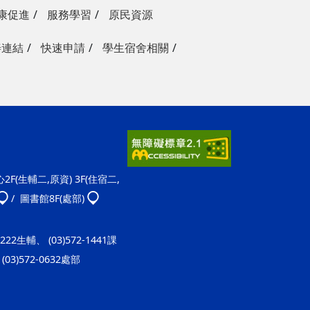
康促進
服務學習
原民資源
善連結
快速申請
學生宿舍相關
F(生輔二,原資) 3F(住宿二,
/ 圖書館8F(處部)
-1222生輔、 (03)572-1441課
(03)572-0632處部