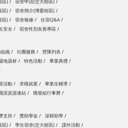
校區)
宿舍申請(交大校區)
校區)
宿舍簡介(博愛校區)
校區)
宿舍報修
住宿Q&A
生安全
宿舍性別友善專區
治組織
社團服務
營隊列表
場地器材
特色活動
畢業典禮
獎
涯活動
求職就業
畢業生輔導
職涯資源連結
職發組行事曆
查
濟支持
獎助學金
深耕助學
校區)
學生宿舍(交大校區)
課外活動