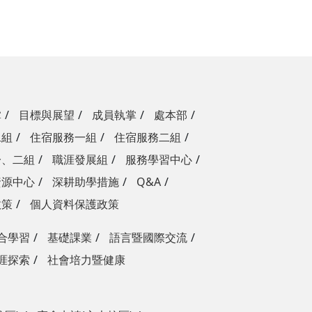
掌
目標與展望
成員執掌
處本部
二組
住宿服務一組
住宿服務二組
一、二組
職涯發展組
服務學習中心
資源中心
深耕助學措施
Q&A
政策
個人資料保護政策
合學習
基礎課業
語言暨國際交流
涯探索
社會培力暨健康