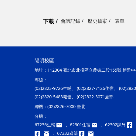
下載
會議記錄
歷史檔案
表單
陽明校區
地址：
112304 臺北市北投區立農街二段155號 博雅中心
專線：
(02)2823-9726生輔、 (02)2827-7126住宿、 (02)28
(02)2820-5483職發、 (02)2822-3071處部
總機：
(02)2826-7000 臺北
分機：
67236生輔
、62301住宿
、62302課外
、67332處部