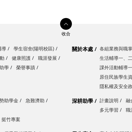
輔導
學生宿舍(陽明校區)
關於本處
各組業務與職
動
健康照護
職涯發展
生活輔導一、
助學
榮譽事蹟
課外活動輔導
原住民族學生
隱私權及安全
勢助學金
急難濟助
深耕助學
計畫說明
融
多元學習
職
挺竹專案