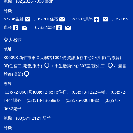
總機：
(02)2826-7000 臺北
分機：
67236生輔
、62301住宿
、62302課外
、62165
職發
、67332處部
交大校區
地址：
300093 新竹市東區大學路1001號 資訊服務中心2F(生輔二,原資)
3F(住宿二,職發,服學)
/ 學生活動中心303室(課外二)
/ 圖書
館8F(處部)
專線：
(03)572-0601與(03)612-6516住宿、 (03)513-1222生輔、 (03)572-
1441課外、 (03)513-1365職發、 (03)575-0001服學、 (03)572-
0632處部
總機：
(03)571-2121 新竹
分機：