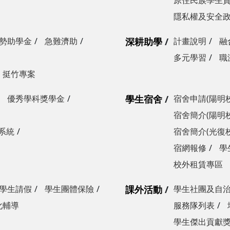
原住民族學生
隱私權及安全
勢助學金
急難濟助
深耕助學
計畫說明
融
多元學習
職
挺竹專案
優秀學科獎學金
學生宿舍
宿舍申請(陽明
宿舍簡介(陽明
系統
宿舍簡介(光復
宿網報修
學
校外租賃專區
學生請假
學生團體保險
課外活動
學生社團及自
化輔導
服務隊列表
學生傑出貢獻