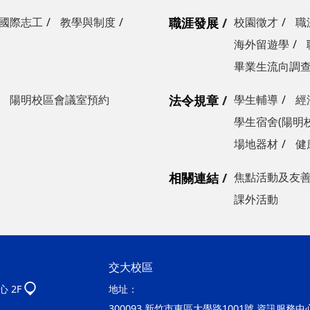
國際志工
教學與制度
職涯發展
校園徵才
職
海外留遊學
畢業生流向調
陽明校區會議室預約
法令規章
學生輔導
經
學生宿舍(陽明
場地器材
健
相關連結
焦點活動及友
課外活動
交大校區
 2F
地址：
300093 新竹市東區大學路1001號 資訊服務中心2