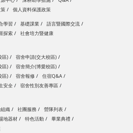
資源中心
深耕助學措施
Q&A
政策
個人資料保護政策
合學習
基礎課業
語言暨國際交流
涯探索
社會培力暨健康
校區)
宿舍申請(交大校區)
校區)
宿舍簡介(博愛校區)
校區)
宿舍報修
住宿Q&A
生安全
宿舍性別友善專區
治組織
社團服務
營隊列表
場地器材
特色活動
畢業典禮
獎