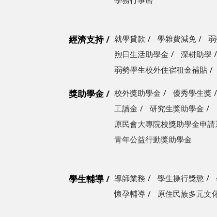
學務行事曆
經濟支持
就學貸款
學雜費減免
弱
煦日生活助學金
深耕助學
弱勢學生校外住宿租金補貼
獎助學金
校外獎助學金
優秀學生獎
工讀金
研究生獎助學金
原民會大專院校獎助學金申請
青年公益行動獎助學金
學生輔導
導師業務
學生操行獎懲
懷孕輔導
原住民族多元文