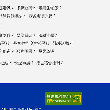
涯活動
求職就業
畢業生輔導
職涯資源連結
職發組行事曆
查
濟支持
獎助學金
深耕助學
校區)
學生宿舍(交大校區)
課外活動
康促進
服務學習
原民資源
善連結
快速申請
學生宿舍相關
F(生輔二,原資) 3F(住宿二,