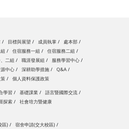
掌
目標與展望
成員執掌
處本部
二組
住宿服務一組
住宿服務二組
一、二組
職涯發展組
服務學習中心
資源中心
深耕助學措施
Q&A
政策
個人資料保護政策
合學習
基礎課業
語言暨國際交流
涯探索
社會培力暨健康
校區)
宿舍申請(交大校區)