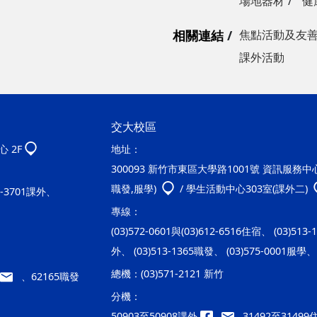
場地器材
健
相關連結
焦點活動及友
課外活動
交大校區
 2F
地址：
300093 新竹市東區大學路1001號 資訊服務中心2
職發,服學)
/ 學生活動中心303室(課外二)
20-3701課外、
專線：
(03)572-0601與(03)612-6516住宿、 (03)513
外、 (03)513-1365職發、 (03)575-0001服學、 
總機：
(03)571-2121 新竹
、62165職發
分機：
50903至50908課外
31492至3149