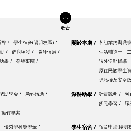
輔導
學生宿舍(陽明校區)
關於本處
各組業務與職
動
健康照護
職涯發展
生活輔導一、
助學
榮譽事蹟
課外活動輔導
原住民族學生
隱私權及安全
勢助學金
急難濟助
深耕助學
計畫說明
融
多元學習
職
挺竹專案
優秀學科獎學金
學生宿舍
宿舍申請(陽明