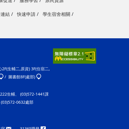
康促進
服務學習
原民資源
善連結
快速申請
學生宿舍相關
F(生輔二,原資) 3F(住宿二,
/ 圖書館8F(處部)
-1222生輔、 (03)572-1441課
(03)572-0632處部
9住宿
、31365職發