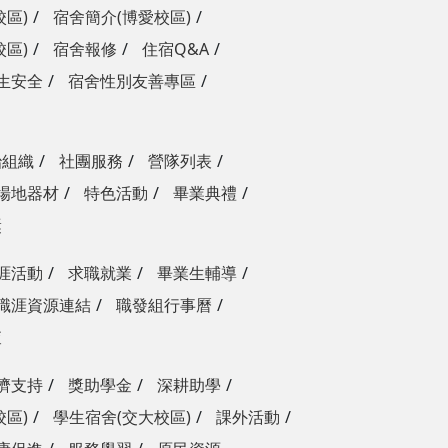
校區)
宿舍簡介(博愛校區)
校區)
宿舍報修
住宿Q&A
生安全
宿舍性別友善專區
治組織
社團服務
營隊列表
場地器材
特色活動
畢業典禮
獎
涯活動
求職就業
畢業生輔導
職涯資源連結
職發組行事曆
查
濟支持
獎助學金
深耕助學
校區)
學生宿舍(交大校區)
課外活動