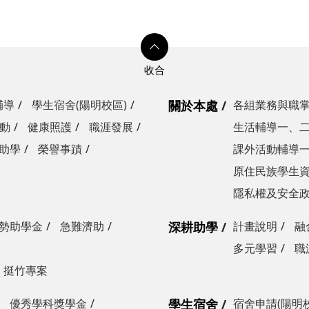
輔導
學生宿舍(陽明校區)
關於本處
各組業務與職
動
健康照護
職涯發展
生活輔導一、
助學
榮譽事蹟
課外活動輔導
原住民族學生
隱私權及安全
勢助學金
急難濟助
深耕助學
計畫說明
融
多元學習
職
挺竹專案
優秀學科獎學金
學生宿舍
宿舍申請(陽明