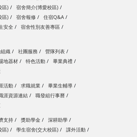
校區)
宿舍簡介(博愛校區)
校區)
宿舍報修
住宿Q&A
生安全
宿舍性別友善專區
治組織
社團服務
營隊列表
場地器材
特色活動
畢業典禮
獎
涯活動
求職就業
畢業生輔導
職涯資源連結
職發組行事曆
查
濟支持
獎助學金
深耕助學
校區)
學生宿舍(交大校區)
課外活動