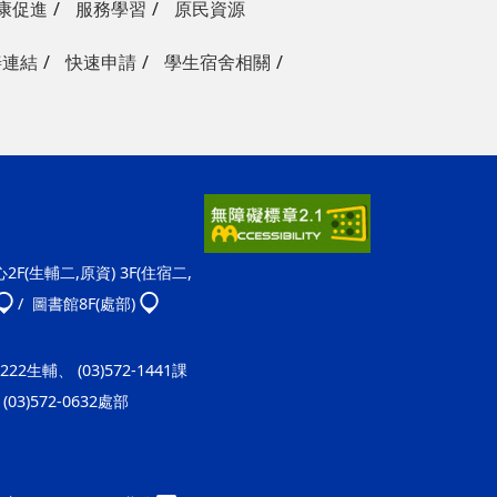
康促進
服務學習
原民資源
善連結
快速申請
學生宿舍相關
F(生輔二,原資) 3F(住宿二,
/ 圖書館8F(處部)
-1222生輔、 (03)572-1441課
(03)572-0632處部