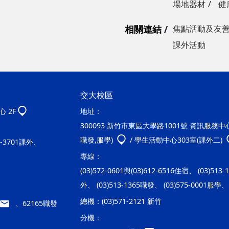
場地器材
健
相關連結
焦點活動及友
課外活動
交大校區
 2F
地址：
300093 新竹市東區大學路1001號 資訊服務中心2
職發,服學)
/ 學生活動中心303室(課外二)
20-3701課外、
專線：
(03)572-0601與(03)612-6516住宿、 (03)513
外、 (03)513-1365職發、 (03)575-0001服學、 
總機：
(03)571-2121 新竹
、62165職發
分機：