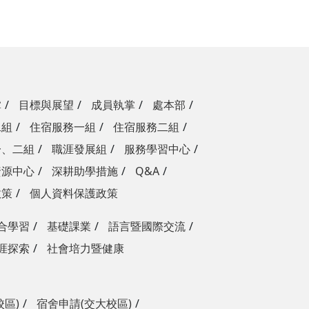
掌
目標與展望
成員執掌
處本部
二組
住宿服務一組
住宿服務二組
一、二組
職涯發展組
服務學習中心
資源中心
深耕助學措施
Q&A
政策
個人資料保護政策
合學習
基礎課業
語言暨國際交流
涯探索
社會培力暨健康
校區)
宿舍申請(交大校區)