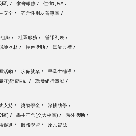
校區)
宿舍報修
住宿Q&A
生安全
宿舍性別友善專區
治組織
社團服務
營隊列表
場地器材
特色活動
畢業典禮
獎
涯活動
求職就業
畢業生輔導
職涯資源連結
職發組行事曆
查
濟支持
獎助學金
深耕助學
校區)
學生宿舍(交大校區)
課外活動
康促進
服務學習
原民資源