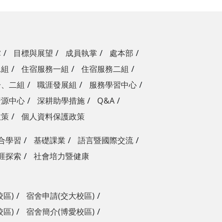
掌
目標與展望
成員執掌
處本部
二組
住宿服務一組
住宿服務二組
一、二組
職涯發展組
服務學習中心
資源中心
深耕助學措施
Q&A
政策
個人資料保護政策
合學習
基礎課業
語言暨國際交流
涯探索
社會培力暨健康
校區)
宿舍申請(交大校區)
校區)
宿舍簡介(博愛校區)