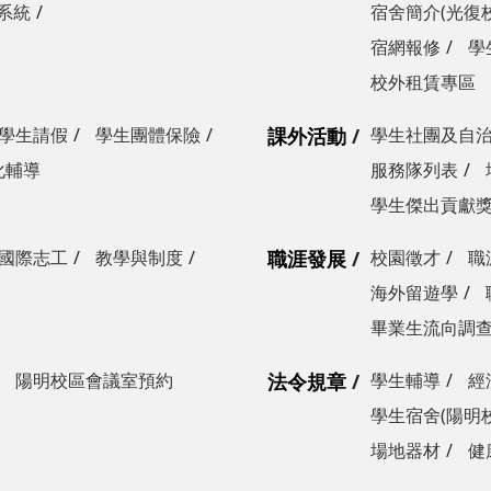
系統
宿舍簡介(光復
宿網報修
學
校外租賃專區
學生請假
學生團體保險
課外活動
學生社團及自
化輔導
服務隊列表
學生傑出貢獻
國際志工
教學與制度
職涯發展
校園徵才
職
海外留遊學
畢業生流向調
陽明校區會議室預約
法令規章
學生輔導
經
學生宿舍(陽明
場地器材
健