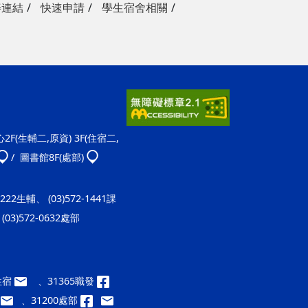
善連結
快速申請
學生宿舍相關
F(生輔二,原資) 3F(住宿二,
/ 圖書館8F(處部)
-1222生輔、 (03)572-1441課
(03)572-0632處部
9住宿
、31365職發
、31200處部