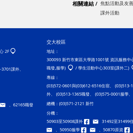
相關連結
焦點活動及友
課外活動
交大校區
 2F
地址：
300093 新竹市東區大學路1001號 資訊服務中心2
職發,服學)
/ 學生活動中心303室(課外二)
20-3701課外、
專線：
(03)572-0601與(03)612-6516住宿、 (03)513
外、 (03)513-1365職發、 (03)575-0001服學、 
總機：
(03)571-2121 新竹
、62165職發
分機：
50903至50908課外
31492至3149
、50950服學
、50870原資