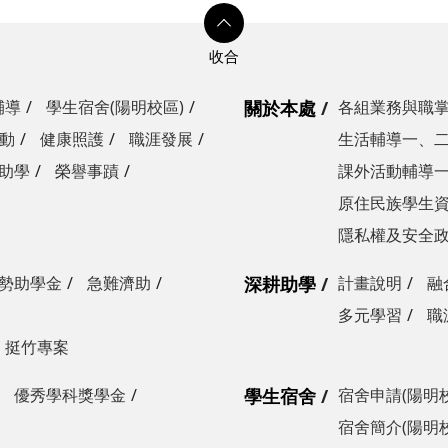
輔導
學生宿舍(陽明校區)
關於本處
各組業務與職
動
健康照護
職涯發展
生活輔導一、
助學
榮譽事蹟
課外活動輔導
原住民族學生
隱私權及安全
勢助學金
急難濟助
深耕助學
計畫說明
融
多元學習
職
挺竹專案
優秀學科獎學金
學生宿舍
宿舍申請(陽明
宿舍簡介(陽明