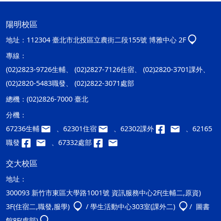
陽明校區
地址：
112304 臺北市北投區立農街二段155號 博雅中心 2F
專線：
(02)2823-9726生輔、 (02)2827-7126住宿、 (02)2820-3701課外、
(02)2820-5483職發、 (02)2822-3071處部
總機：
(02)2826-7000 臺北
分機：
67236生輔
、62301住宿
、62302課外
、62165
職發
、67332處部
交大校區
地址：
300093 新竹市東區大學路1001號 資訊服務中心2F(生輔二,原資)
3F(住宿二,職發,服學)
/ 學生活動中心303室(課外二)
/ 圖書
館8F(處部)