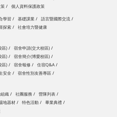
政策
個人資料保護政策
合學習
基礎課業
語言暨國際交流
涯探索
社會培力暨健康
校區)
宿舍申請(交大校區)
校區)
宿舍簡介(博愛校區)
校區)
宿舍報修
住宿Q&A
生安全
宿舍性別友善專區
治組織
社團服務
營隊列表
場地器材
特色活動
畢業典禮
獎