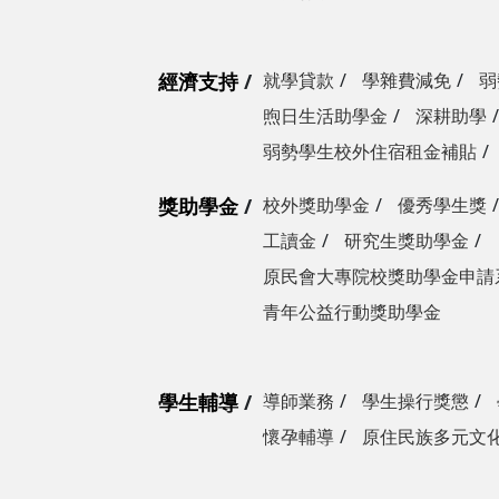
經濟支持
就學貸款
學雜費減免
弱
煦日生活助學金
深耕助學
弱勢學生校外住宿租金補貼
獎助學金
校外獎助學金
優秀學生獎
工讀金
研究生獎助學金
原民會大專院校獎助學金申請
青年公益行動獎助學金
學生輔導
導師業務
學生操行獎懲
懷孕輔導
原住民族多元文