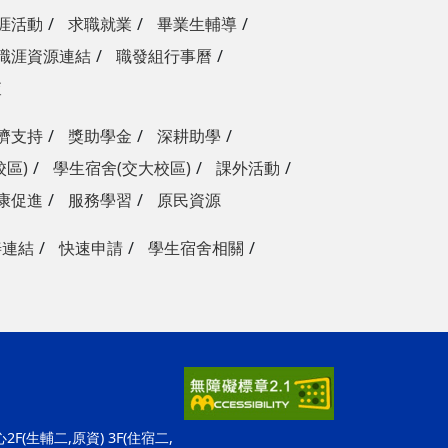
涯活動
求職就業
畢業生輔導
職涯資源連結
職發組行事曆
查
濟支持
獎助學金
深耕助學
校區)
學生宿舍(交大校區)
課外活動
康促進
服務學習
原民資源
善連結
快速申請
學生宿舍相關
F(生輔二,原資) 3F(住宿二,