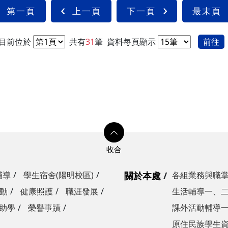
第一頁
上一頁
下一頁
最末頁
目前位於
共有
31
筆
資料每頁顯示
前往
輔導
學生宿舍(陽明校區)
關於本處
各組業務與職
動
健康照護
職涯發展
生活輔導一、
助學
榮譽事蹟
課外活動輔導
原住民族學生