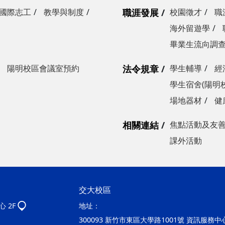
國際志工
教學與制度
職涯發展
校園徵才
職
海外留遊學
畢業生流向調
陽明校區會議室預約
法令規章
學生輔導
經
學生宿舍(陽明
場地器材
健
相關連結
焦點活動及友
課外活動
交大校區
 2F
地址：
300093 新竹市東區大學路1001號 資訊服務中心2