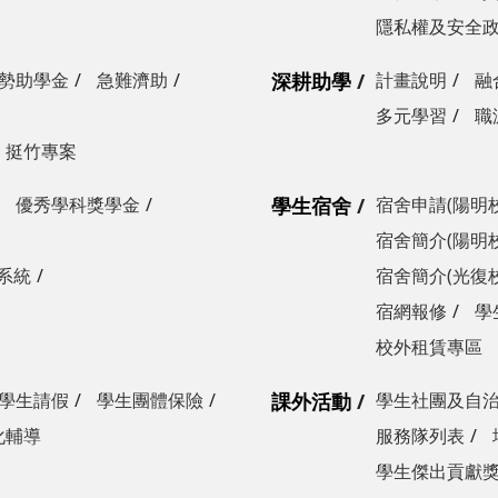
隱私權及安全
勢助學金
急難濟助
深耕助學
計畫說明
融
多元學習
職
挺竹專案
優秀學科獎學金
學生宿舍
宿舍申請(陽明
宿舍簡介(陽明
系統
宿舍簡介(光復
宿網報修
學
校外租賃專區
學生請假
學生團體保險
課外活動
學生社團及自
化輔導
服務隊列表
學生傑出貢獻