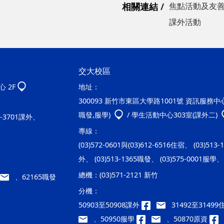
相關連結
焦點活動及友
課外活動
交大校區
 2F
地址：
300093 新竹市東區大學路1001號 資訊服務中心2
職發,服學)
/ 學生活動中心303室(課外二)
20-3701課外、
專線：
(03)572-0601與(03)612-6516住宿、 (03)513
外、 (03)513-1365職發、 (03)575-0001服學、 
總機：
(03)571-2121 新竹
、62165職發
分機：
50903至50908課外
31492至3149
、50950服學
、50870原資