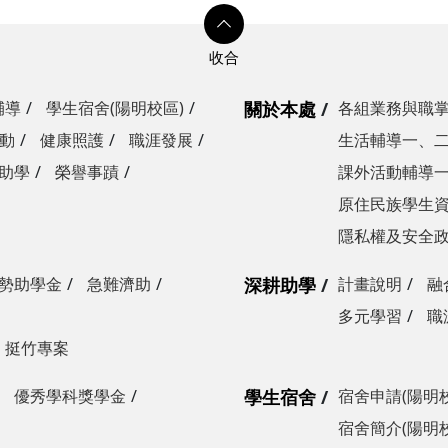
輔導
學生宿舍(陽明校區)
關於本處
各組業務與職
動
健康照護
職涯發展
生活輔導一、
助學
榮譽事蹟
課外活動輔導
原住民族學生
隱私權及安全
勢助學金
急難濟助
深耕助學
計畫說明
融
多元學習
職
挺竹專案
優秀學科獎學金
學生宿舍
宿舍申請(陽明
宿舍簡介(陽明