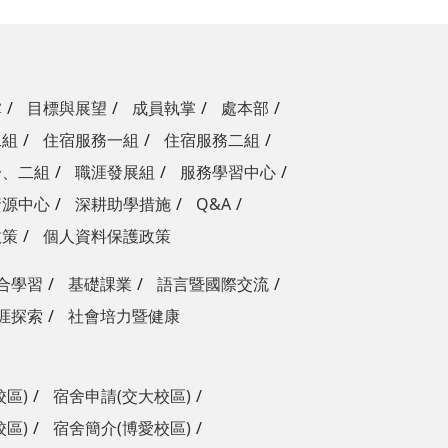
掌
目標與展望
成員執掌
處本部
二組
住宿服務一組
住宿服務二組
一、二組
職涯發展組
服務學習中心
資源中心
深耕助學措施
Q&A
政策
個人資料保護政策
合學習
基礎課業
語言暨國際交流
涯探索
社會培力暨健康
校區)
宿舍申請(交大校區)
校區)
宿舍簡介(博愛校區)