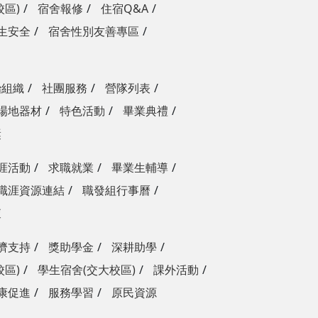
校區)
宿舍報修
住宿Q&A
生安全
宿舍性別友善專區
治組織
社團服務
營隊列表
場地器材
特色活動
畢業典禮
獎
涯活動
求職就業
畢業生輔導
職涯資源連結
職發組行事曆
查
濟支持
獎助學金
深耕助學
校區)
學生宿舍(交大校區)
課外活動
康促進
服務學習
原民資源