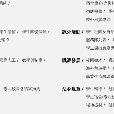
系統
宿舍簡介(光復
宿網報修
學
校外租賃專區
學生請假
學生團體保險
課外活動
學生社團及自
化輔導
服務隊列表
學生傑出貢獻
國際志工
教學與制度
職涯發展
校園徵才
職
海外留遊學
畢業生流向調
陽明校區會議室預約
法令規章
學生輔導
經
學生宿舍(陽明
場地器材
健