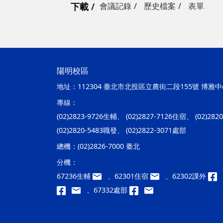
下載
會議記錄
歷史檔案
表單
陽明校區
地址：
112304 臺北市北投區立農街二段155號 博雅中心
專線：
(02)2823-9726生輔、 (02)2827-7126住宿、 (02)28
(02)2820-5483職發、 (02)2822-3071處部
總機：
(02)2826-7000 臺北
分機：
67236生輔
、62301住宿
、62302課外
、67332處部