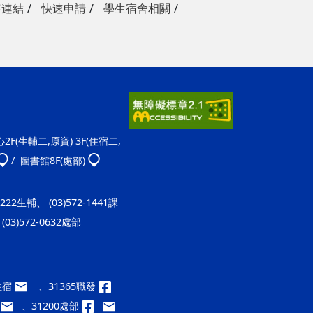
善連結
快速申請
學生宿舍相關
F(生輔二,原資) 3F(住宿二,
/ 圖書館8F(處部)
-1222生輔、 (03)572-1441課
(03)572-0632處部
9住宿
、31365職發
、31200處部