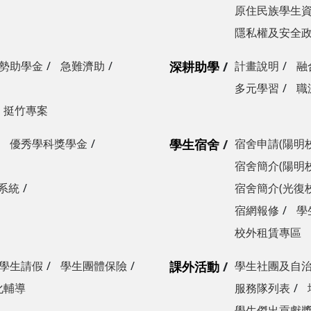
原住民族學生
隱私權及安全
勢助學金
急難濟助
深耕助學
計畫說明
融
多元學習
職
挺竹專案
優秀學科獎學金
學生宿舍
宿舍申請(陽明
宿舍簡介(陽明
系統
宿舍簡介(光復
宿網報修
學
校外租賃專區
學生請假
學生團體保險
課外活動
學生社團及自
化輔導
服務隊列表
學生傑出貢獻