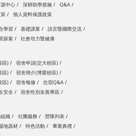
資源中心
深耕助學措施
Q&A
政策
個人資料保護政策
合學習
基礎課業
語言暨國際交流
涯探索
社會培力暨健康
校區)
宿舍申請(交大校區)
校區)
宿舍簡介(博愛校區)
校區)
宿舍報修
住宿Q&A
生安全
宿舍性別友善專區
治組織
社團服務
營隊列表
場地器材
特色活動
畢業典禮
獎