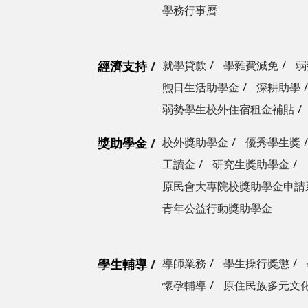
學務行事曆
經濟支持
就學貸款
學雜費減免
弱
煦日生活助學金
深耕助學
弱勢學生校外住宿租金補貼
獎助學金
校外獎助學金
優秀學生獎
工讀金
研究生獎助學金
原民會大專院校獎助學金申請
青年公益行動獎助學金
學生輔導
導師業務
學生操行獎懲
懷孕輔導
原住民族多元文