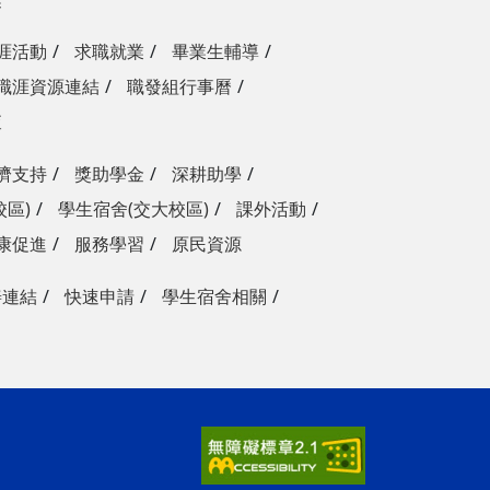
涯活動
求職就業
畢業生輔導
職涯資源連結
職發組行事曆
查
濟支持
獎助學金
深耕助學
校區)
學生宿舍(交大校區)
課外活動
康促進
服務學習
原民資源
善連結
快速申請
學生宿舍相關