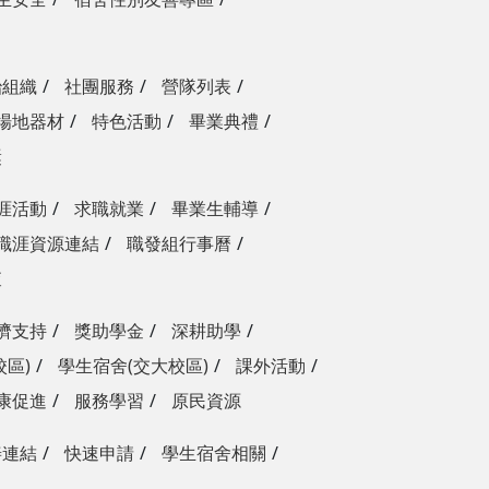
治組織
社團服務
營隊列表
場地器材
特色活動
畢業典禮
獎
涯活動
求職就業
畢業生輔導
職涯資源連結
職發組行事曆
查
濟支持
獎助學金
深耕助學
校區)
學生宿舍(交大校區)
課外活動
康促進
服務學習
原民資源
善連結
快速申請
學生宿舍相關