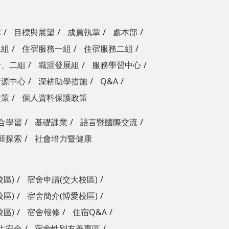
掌
目標與展望
成員執掌
處本部
二組
住宿服務一組
住宿服務二組
一、二組
職涯發展組
服務學習中心
資源中心
深耕助學措施
Q&A
政策
個人資料保護政策
合學習
基礎課業
語言暨國際交流
涯探索
社會培力暨健康
校區)
宿舍申請(交大校區)
校區)
宿舍簡介(博愛校區)
校區)
宿舍報修
住宿Q&A
生安全
宿舍性別友善專區