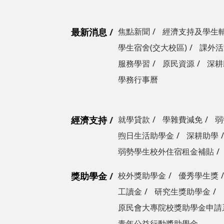
最新消息
焦點新聞
經濟支持及學生
學生宿舍(交大校區)
課外活
服務學習
原民資源
深耕
學務行事曆
經濟支持
就學貸款
學雜費減免
弱
煦日生活助學金
深耕助學
弱勢學生校外住宿租金補貼
獎助學金
校外獎助學金
優秀學生獎
工讀金
研究生獎助學金
原民會大專院校獎助學金申請
青年公益行動獎助學金