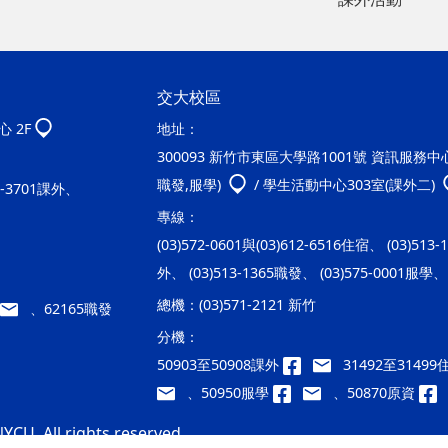
交大校區
 2F
地址：
300093 新竹市東區大學路1001號 資訊服務中心2
職發,服學)
/ 學生活動中心303室(課外二)
20-3701課外、
專線：
(03)572-0601與(03)612-6516住宿、 (03)513
外、 (03)513-1365職發、 (03)575-0001服學、 
總機：
(03)571-2121 新竹
、62165職發
分機：
50903至50908課外
31492至3149
、50950服學
、50870原資
YCU. All rights reserved.