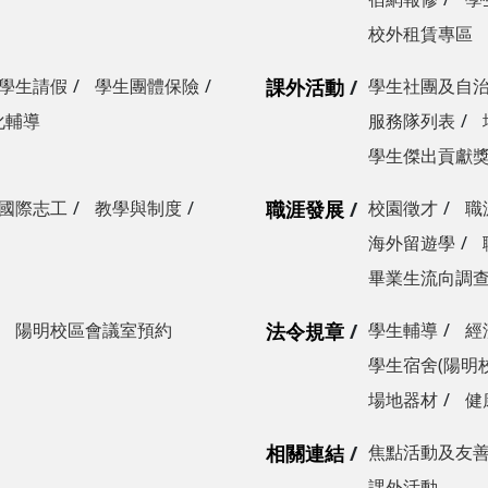
校外租賃專區
學生請假
學生團體保險
課外活動
學生社團及自
化輔導
服務隊列表
學生傑出貢獻
國際志工
教學與制度
職涯發展
校園徵才
職
海外留遊學
畢業生流向調
陽明校區會議室預約
法令規章
學生輔導
經
學生宿舍(陽明
場地器材
健
相關連結
焦點活動及友
課外活動