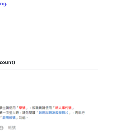
ing.
ccount)