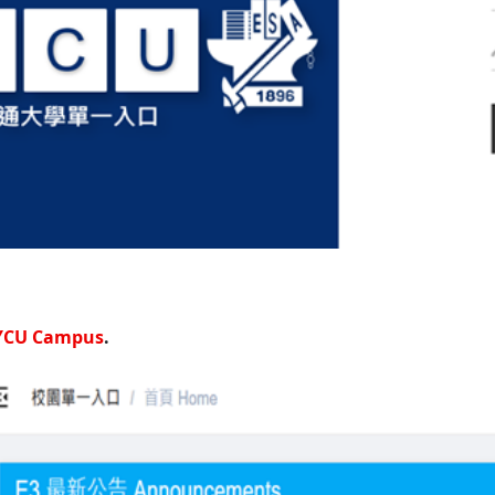
YCU Campus
.