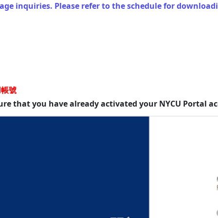
ge inquiries. Please refer to the schedule for download
用帳號
ure that you have already activated your NYCU Portal a