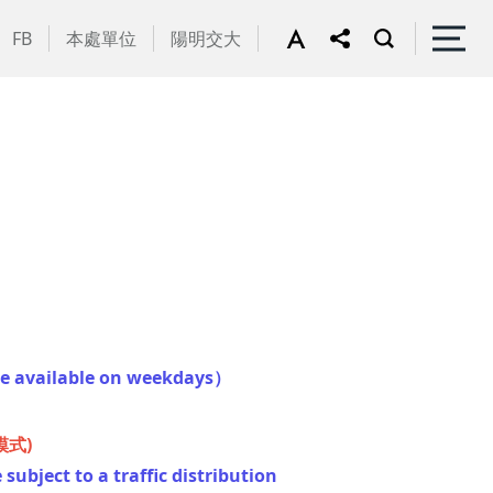
FB
本處單位
陽明交大
re available on weekdays）
式)
subject to a traffic distribution