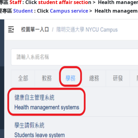
專區
Staff
: Click
student affair sectio
n > Health manage
理專區
Student
: Click
Campus service
> Health manageme