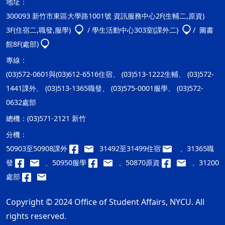
地址：
300093 新竹市東區大學路1001號 資訊服務中心2F(生輔二,原資)
3F(住宿二,職發,服學)
/ 學生活動中心303室(課外二)
/ 圖書
館8F(處部)
專線：
(03)572-0601與(03)612-6516住宿、 (03)513-1222生輔、 (03)572-
1441課外、 (03)513-1365職發、 (03)575-0001服學、 (03)572-
0632處部
總機：
(03)571-2121 新竹
分機：
50903至50908課外
31492至31499住宿
、31365職
發
、50950服學
、50870原資
、31200
處部
Copyright © 2024 Office of Student Affairs, NYCU. All
rights reserved.