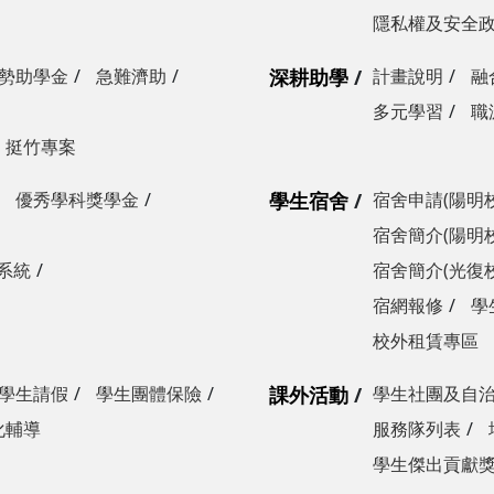
隱私權及安全
勢助學金
急難濟助
深耕助學
計畫說明
融
多元學習
職
挺竹專案
優秀學科獎學金
學生宿舍
宿舍申請(陽明
宿舍簡介(陽明
系統
宿舍簡介(光復
宿網報修
學
校外租賃專區
學生請假
學生團體保險
課外活動
學生社團及自
化輔導
服務隊列表
學生傑出貢獻