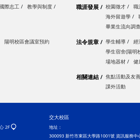
國際志工
教學與制度
職涯發展
校園徵才
職
海外留遊學
畢業生流向調
陽明校區會議室預約
法令規章
學生輔導
經
學生宿舍(陽明
場地器材
健
相關連結
焦點活動及友
課外活動
交大校區
 2F
地址：
300093 新竹市東區大學路1001號 資訊服務中心2