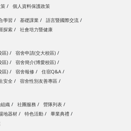
政策
個人資料保護政策
合學習
基礎課業
語言暨國際交流
涯探索
社會培力暨健康
校區)
宿舍申請(交大校區)
校區)
宿舍簡介(博愛校區)
校區)
宿舍報修
住宿Q&A
生安全
宿舍性別友善專區
治組織
社團服務
營隊列表
場地器材
特色活動
畢業典禮
獎