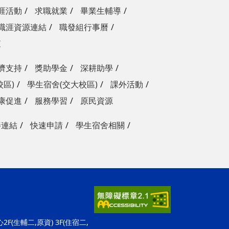
涯活動
求職就業
畢業生輔導
職涯資源連結
職發組行事曆
查
濟支持
獎助學金
深耕助學
校區)
學生宿舍(交大校區)
課外活動
康促進
服務學習
原民資源
善連結
快速申請
學生宿舍相關
F(生輔二,原資) 3F(住宿二,