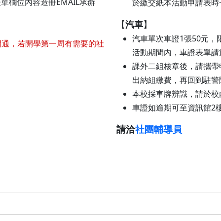
欄位內容造冊EMAIL承辦
於繳交紙本活動申請表時
【
汽車
】
汽車單次車證1張50元
開通，若開學第一周有需要的社
活動期間內，車證表單請
課外二組核章後，請攜帶
出納組繳費，再回到駐警
本校採車牌辨識，請於校
車證如逾期可至資訊館2
請洽
社團輔導員