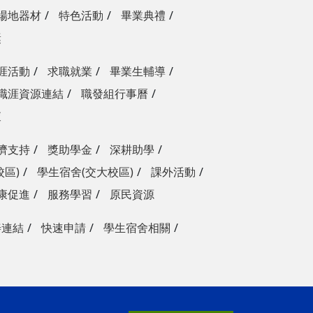
場地器材
特色活動
畢業典禮
獎
涯活動
求職就業
畢業生輔導
職涯資源連結
職發組行事曆
查
濟支持
獎助學金
深耕助學
校區)
學生宿舍(交大校區)
課外活動
康促進
服務學習
原民資源
善連結
快速申請
學生宿舍相關