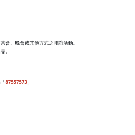
）茶會、晚會或其他方式之聯誼活動。
物品。
編「
87557573
」