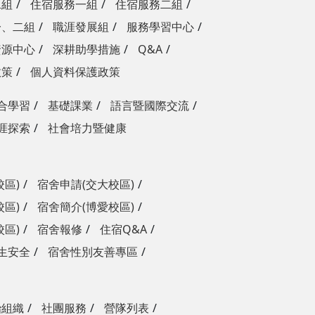
二組
住宿服務一組
住宿服務二組
一、二組
職涯發展組
服務學習中心
資源中心
深耕助學措施
Q&A
政策
個人資料保護政策
合學習
基礎課業
語言暨國際交流
涯探索
社會培力暨健康
校區)
宿舍申請(交大校區)
校區)
宿舍簡介(博愛校區)
校區)
宿舍報修
住宿Q&A
生安全
宿舍性別友善專區
治組織
社團服務
營隊列表