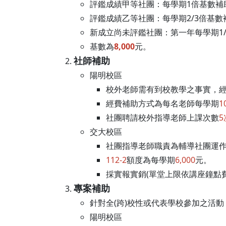
評鑑成績甲等社團：每學期1倍基數補
評鑑成績乙等社團：每學期2/3倍基數
新成立尚未評鑑社團：第一年每學期1
基數為
8,000
元。
社師補助
陽明校區
校外老師需有到校教學之事實，
經費補助方式為每名老師每學期
1
社團聘請校外指導老師上課次數
交大校區
社團指導老師職責為輔導社團運作
112-2
額度為每學期
6,000
元。
採實報實銷(單堂上限依講座鐘點
專案補助
針對全(跨)校性或代表學校參加之活
陽明校區