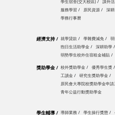
學生宿舍(交大校區)
課外活
服務學習
原民資源
深耕
學務行事曆
經濟支持
就學貸款
學雜費減免
弱
煦日生活助學金
深耕助學
弱勢學生校外住宿租金補貼
獎助學金
校外獎助學金
優秀學生獎
工讀金
研究生獎助學金
原民會大專院校獎助學金申請
青年公益行動獎助學金
學生輔導
導師業務
學生操行獎懲