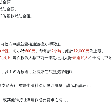
助金額。
補助金額。
/2倍基數補助金額。
經向校方申請並查核通過後方得聘任。
0堂課
、
每小時
600元
、
每堂課
2小時
，
總計
12,000元
為上限。
5次以上
; 每次授課人數或前一學期社員人數
未達10人
不予補助或
，以 1 名為原則，並得兼任常態授課老師。
費支給表)，並於申請社課活動時填寫「講師聘請表」。
動，或其他維持社團運作必要需求之補助。