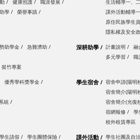
動
健康照護
職涯發展
生活輔導一、
助學
榮譽事蹟
課外活動輔導
原住民族學生
隱私權及安全
勢助學金
急難濟助
深耕助學
計畫說明
融
多元學習
職
挺竹專案
優秀學科獎學金
學生宿舍
宿舍申請(陽明
宿舍簡介(陽明
系統
宿舍簡介(光復
宿網報修
學
校外租賃專區
學生請假
學生團體保險
課外活動
學生社團及自