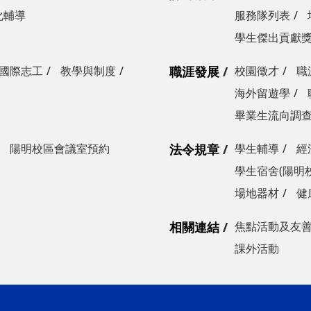
化輔導
服務隊列表
學生傑出貢獻
國際志工
教學與制度
職涯發展
校園徵才
職
海外留遊學
畢業生流向調
陽明校區會議室預約
法令規章
學生輔導
經
學生宿舍(陽明
場地器材
健
相關連結
焦點活動及友
課外活動