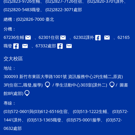
(02)2823-9726生輔、 (02)2827-7126住宿、 (02)2820-3701課外、
(02)2820-5483職發、 (02)2822-3071處部
總機：
(02)2826-7000 臺北
分機：
67236生輔
、62301住宿
、62302課外
、62165
職發
、67332處部
交大校區
地址：
300093 新竹市東區大學路1001號 資訊服務中心2F(生輔二,原資)
3F(住宿二,職發,服學)
/ 學生活動中心303室(課外二)
/ 圖書
館8F(處部)
專線：
(03)572-0601與(03)612-6516住宿、 (03)513-1222生輔、 (03)572-
1441課外、 (03)513-1365職發、 (03)575-0001服學、 (03)572-
0632處部