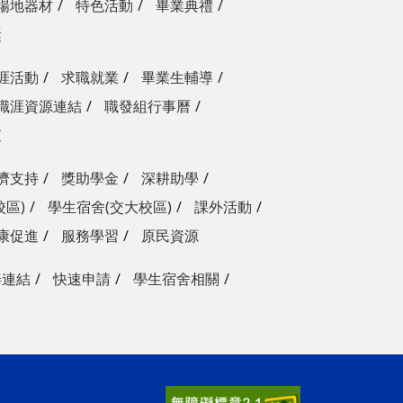
場地器材
特色活動
畢業典禮
獎
涯活動
求職就業
畢業生輔導
職涯資源連結
職發組行事曆
查
濟支持
獎助學金
深耕助學
校區)
學生宿舍(交大校區)
課外活動
康促進
服務學習
原民資源
善連結
快速申請
學生宿舍相關