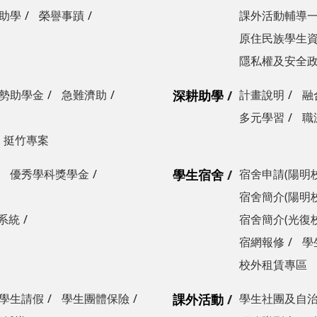
助學
榮譽事蹟
課外活動輔導
原住民族學生
隱私權及安全
勢助學金
急難濟助
深耕助學
計畫說明
融
多元學習
職
挺竹專案
優秀學科獎學金
學生宿舍
宿舍申請(陽明
宿舍簡介(陽明
系統
宿舍簡介(光復
宿網報修
學
校外租賃專區
學生請假
學生團體保險
課外活動
學生社團及自