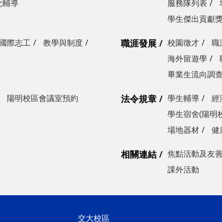
化輔導
服務隊列表
學生傑出貢獻
國際志工
教學與制度
職涯發展
校園徵才
職
海外留遊學
畢業生流向調
陽明校區會議室預約
法令規章
學生輔導
經
學生宿舍(陽明
場地器材
健
相關連結
焦點活動及友
課外活動
交大校區