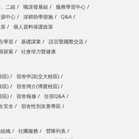
一、二組
職涯發展組
服務學習中心
資源中心
深耕助學措施
Q&A
政策
個人資料保護政策
合學習
基礎課業
語言暨國際交流
涯探索
社會培力暨健康
校區)
宿舍申請(交大校區)
校區)
宿舍簡介(博愛校區)
校區)
宿舍報修
住宿Q&A
生安全
宿舍性別友善專區
治組織
社團服務
營隊列表