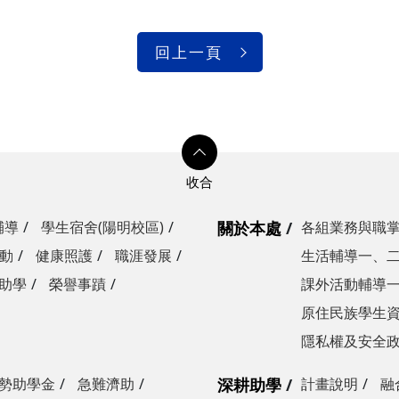
回上一頁
輔導
學生宿舍(陽明校區)
關於本處
各組業務與職
動
健康照護
職涯發展
生活輔導一、
助學
榮譽事蹟
課外活動輔導
原住民族學生
隱私權及安全
勢助學金
急難濟助
深耕助學
計畫說明
融