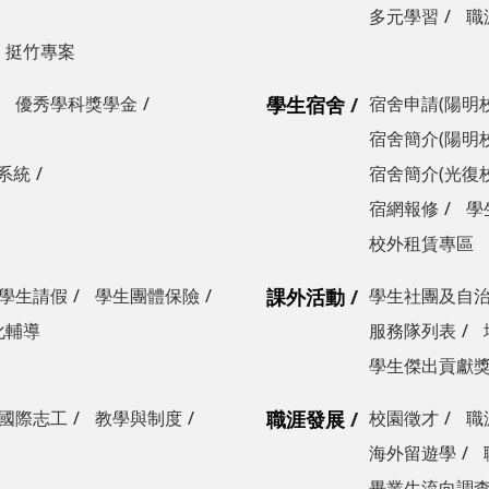
多元學習
職
挺竹專案
優秀學科獎學金
學生宿舍
宿舍申請(陽明
宿舍簡介(陽明
系統
宿舍簡介(光復
宿網報修
學
校外租賃專區
學生請假
學生團體保險
課外活動
學生社團及自
化輔導
服務隊列表
學生傑出貢獻
國際志工
教學與制度
職涯發展
校園徵才
職
海外留遊學
畢業生流向調