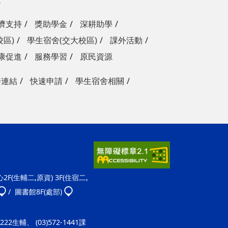
濟支持
獎助學金
深耕助學
校區)
學生宿舍(交大校區)
課外活動
康促進
服務學習
原民資源
善連結
快速申請
學生宿舍相關
F(生輔二,原資) 3F(住宿二,
/ 圖書館8F(處部)
-1222生輔、 (03)572-1441課