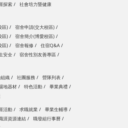
涯探索
社會培力暨健康
校區)
宿舍申請(交大校區)
校區)
宿舍簡介(博愛校區)
校區)
宿舍報修
住宿Q&A
生安全
宿舍性別友善專區
治組織
社團服務
營隊列表
場地器材
特色活動
畢業典禮
獎
涯活動
求職就業
畢業生輔導
職涯資源連結
職發組行事曆
查