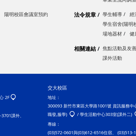
陽明校區會議室預約
法令規章
學生輔導
經
學生宿舍(陽明
場地器材
健
相關連結
焦點活動及友
課外活動
交大校區
 2F
地址：
300093 新竹市東區大學路1001號 資訊服務中心2
職發,服學)
/ 學生活動中心303室(課外二)
20-3701課外、
專線：
(03)572-0601與(03)612-6516住宿、 (03)513