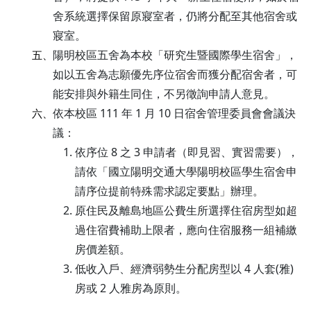
舍系統選擇保留原寢室者，仍將分配至其他宿舍或
寢室。
陽明校區五舍為本校「研究生暨國際學生宿舍」，
五、
如以五舍為志願優先序位宿舍而獲分配宿舍者，可
能安排與外籍生同住，不另徵詢申請人意見。
依本校區 111 年 1 月 10 日宿舍管理委員會會議決
六、
議：
依序位 8 之 3 申請者（即見習、實習需要），
請依「國立陽明交通大學陽明校區學生宿舍申
請序位提前特殊需求認定要點」辦理。
原住民及離島地區公費生所選擇住宿房型如超
過住宿費補助上限者，應向住宿服務一組補繳
房價差額。
低收入戶、經濟弱勢生分配房型以 4 人套(雅)
房或 2 人雅房為原則。