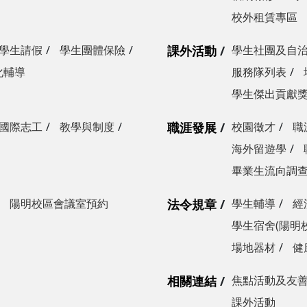
校外租賃專區
學生請假
學生團體保險
課外活動
學生社團及自
化輔導
服務隊列表
學生傑出貢獻
國際志工
教學與制度
職涯發展
校園徵才
職
海外留遊學
畢業生流向調
陽明校區會議室預約
法令規章
學生輔導
經
學生宿舍(陽明
場地器材
健
相關連結
焦點活動及友
課外活動