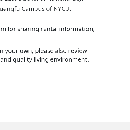
e Guangfu Campus of NYCU.
m for sharing rental information,
n your own, please also review
 and quality living environment.