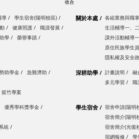
輔導
學生宿舍(陽明校區)
關於本處
各組業務與職
動
健康照護
職涯發展
生活輔導一、
助學
榮譽事蹟
課外活動輔導
原住民族學生
隱私權及安全
勢助學金
急難濟助
深耕助學
計畫說明
融
多元學習
職
挺竹專案
優秀學科獎學金
學生宿舍
宿舍申請(陽明
宿舍簡介(陽明
系統
宿舍簡介(光復
宿網報修
學