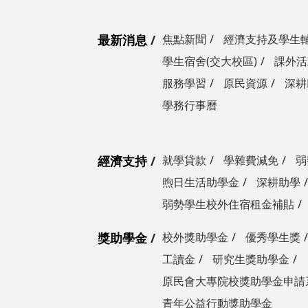
最新消息
焦點新聞
經濟支持及學生
學生宿舍(交大校區)
課外活
服務學習
原民資源
深耕
學務行事曆
經濟支持
就學貸款
學雜費減免
弱
煦日生活助學金
深耕助學
弱勢學生校外住宿租金補貼
獎助學金
校外獎助學金
優秀學生獎
工讀金
研究生獎助學金
原民會大專院校獎助學金申請
青年公益行動獎助學金