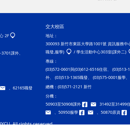
交大校區
 2F
地址：
300093 新竹市東區大學路1001號 資訊服務中心2
職發,服學)
/ 學生活動中心303室(課外二)
20-3701課外、
專線：
(03)572-0601與(03)612-6516住宿、 (03)513
外、 (03)513-1365職發、 (03)575-0001服學、 
總機：
(03)571-2121 新竹
、62165職發
分機：
50903至50908課外
31492至3149
、50950服學
、50870原資
YCU. All rights reserved.