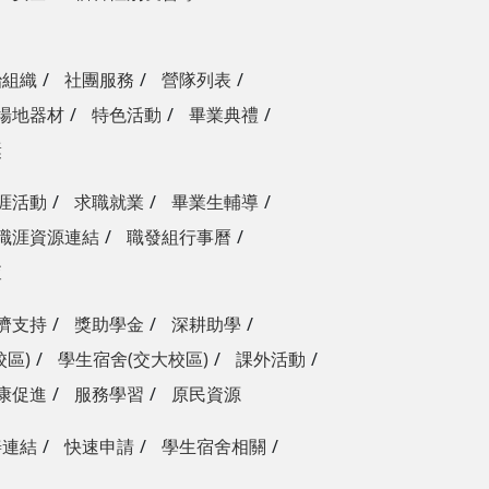
治組織
社團服務
營隊列表
場地器材
特色活動
畢業典禮
獎
涯活動
求職就業
畢業生輔導
職涯資源連結
職發組行事曆
查
濟支持
獎助學金
深耕助學
校區)
學生宿舍(交大校區)
課外活動
康促進
服務學習
原民資源
善連結
快速申請
學生宿舍相關