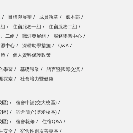
掌
目標與展望
成員執掌
處本部
二組
住宿服務一組
住宿服務二組
一、二組
職涯發展組
服務學習中心
資源中心
深耕助學措施
Q&A
政策
個人資料保護政策
合學習
基礎課業
語言暨國際交流
涯探索
社會培力暨健康
校區)
宿舍申請(交大校區)
校區)
宿舍簡介(博愛校區)
校區)
宿舍報修
住宿Q&A
生安全
宿舍性別友善專區