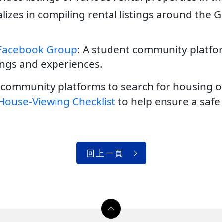
ializes in compiling rental listings around th
Facebook Group
: A student community platfor
tings and experiences.
 community platforms to search for housing o
House-Viewing Checklist
to help ensure a safe
回上一頁