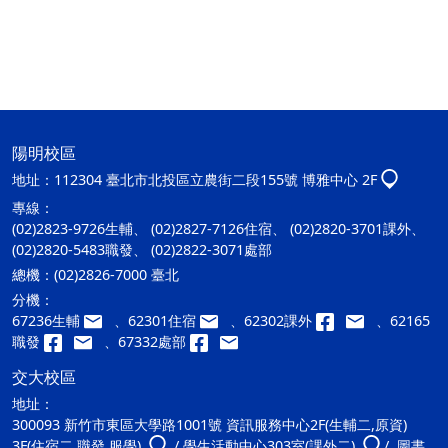
陽明校區
地址：
112304 臺北市北投區立農街二段155號 博雅中心 2F
專線：
(02)2823-9726生輔、 (02)2827-7126住宿、 (02)2820-3701課外、
(02)2820-5483職發、 (02)2822-3071處部
總機：
(02)2826-7000 臺北
分機：
67236生輔
、62301住宿
、62302課外
、62165
職發
、67332處部
交大校區
地址：
300093 新竹市東區大學路1001號 資訊服務中心2F(生輔二,原資)
3F(住宿二,職發,服學)
/ 學生活動中心303室(課外二)
/ 圖書