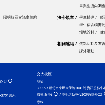
畢業生流向調
陽明校區會議室預約
法令規章
學生輔導
經
學生宿舍(陽明
場地器材
健
相關連結
焦點活動及友
課外活動
交大校區
 2F
地址：
300093 新竹市東區大學路1001號 資訊服務中心2
職發,服學)
/ 學生活動中心303室(課外二)
20-3701課外、
專線：