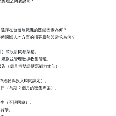
究經驗之簡要說明：
籍專業人才選擇在台發展職涯的關鍵因素為何？
業目前在聘僱國際人才方面的招募趨勢與需求為何？
計）並設計問卷架構。
s），規劃並管理數據收集管道。
報告（需具備雙語撰寫能力尤佳）。
專案制，依經驗與投入時間議定）。
 月 28 日（為期 2 個月的密集專案）。
業生（不限國籍）。
厚背景。