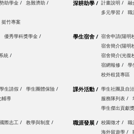
勢助學金
急難濟助
深耕助學
計畫說明
融
多元學習
職
挺竹專案
優秀學科獎學金
學生宿舍
宿舍申請(陽明
宿舍簡介(陽明
系統
宿舍簡介(光復
宿網報修
學
校外租賃專區
學生請假
學生團體保險
課外活動
學生社團及自
化輔導
服務隊列表
學生傑出貢獻
國際志工
教學與制度
職涯發展
校園徵才
職
海外留遊學