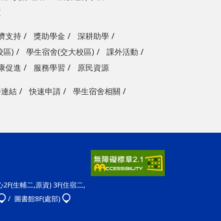
查
濟支持
獎助學金
深耕助學
校區)
學生宿舍(交大校區)
課外活動
康促進
服務學習
原民資源
善連結
快速申請
學生宿舍相關
F(生輔二,原資) 3F(住宿二,
/ 圖書館8F(處部)