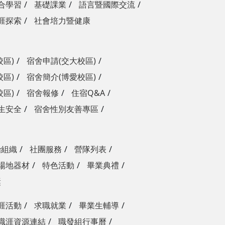
合學習
基礎課業
語言暨國際交流
涯探索
社會培力暨健康
校區)
宿舍申請(交大校區)
校區)
宿舍簡介(博愛校區)
校區)
宿舍報修
住宿Q&A
生安全
宿舍性別友善專區
治組織
社團服務
營隊列表
場地器材
特色活動
畢業典禮
獎
涯活動
求職就業
畢業生輔導
職涯資源連結
職發組行事曆