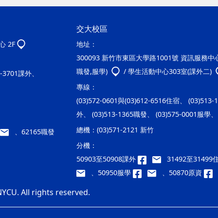
交大校區
 2F
地址：
300093 新竹市東區大學路1001號 資訊服務中心2
職發,服學)
/ 學生活動中心303室(課外二)
20-3701課外、
專線：
(03)572-0601與(03)612-6516住宿、 (03)513
外、 (03)513-1365職發、 (03)575-0001服學、 
總機：
(03)571-2121 新竹
、62165職發
分機：
50903至50908課外
31492至3149
、50950服學
、50870原資
YCU. All rights reserved.