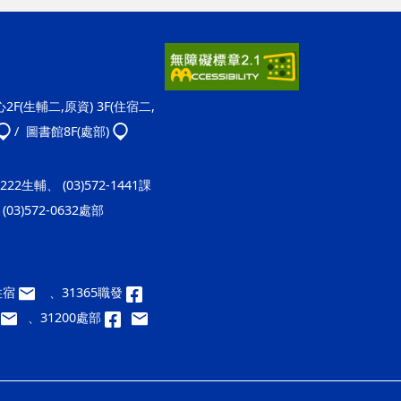
F(生輔二,原資) 3F(住宿二,
/ 圖書館8F(處部)
-1222生輔、 (03)572-1441課
(03)572-0632處部
9住宿
、31365職發
、31200處部
ap1