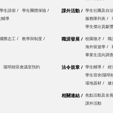
學生請假
學生團體保險
課外活動
學生社團及自
化輔導
服務隊列表
學生傑出貢獻
國際志工
教學與制度
職涯發展
校園徵才
職
海外留遊學
畢業生流向調
陽明校區會議室預約
法令規章
學生輔導
經
學生宿舍(陽明
場地器材
健
相關連結
焦點活動及友
課外活動