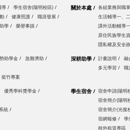
輔導
學生宿舍(陽明校區)
關於本處
各組業務與職
動
健康照護
職涯發展
生活輔導一、
助學
榮譽事蹟
課外活動輔導
原住民族學生
隱私權及安全
勢助學金
急難濟助
深耕助學
計畫說明
融
多元學習
職
挺竹專案
優秀學科獎學金
學生宿舍
宿舍申請(陽明
宿舍簡介(陽明
系統
宿舍簡介(光復
宿網報修
學
校外租賃專區