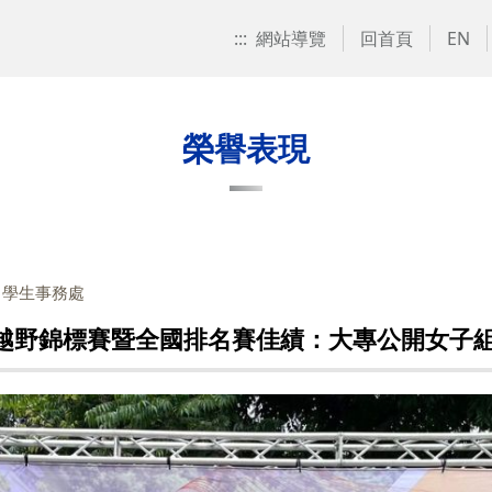
:::
網站導覽
回首頁
EN
榮譽表現
：學生事務處
向越野錦標賽暨全國排名賽佳績：大專公開女子