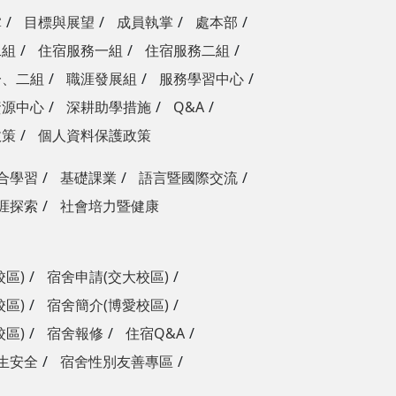
掌
目標與展望
成員執掌
處本部
二組
住宿服務一組
住宿服務二組
一、二組
職涯發展組
服務學習中心
資源中心
深耕助學措施
Q&A
政策
個人資料保護政策
合學習
基礎課業
語言暨國際交流
涯探索
社會培力暨健康
校區)
宿舍申請(交大校區)
校區)
宿舍簡介(博愛校區)
校區)
宿舍報修
住宿Q&A
生安全
宿舍性別友善專區