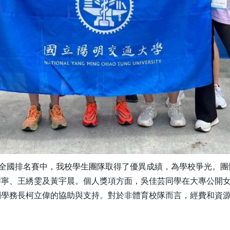
暨全國排名賽中，我校學生團隊取得了優異成績，為學校爭光。
羿寧、王綉雯及黃宇晨。個人獎項方面，吳佳芸同學在大專公開
副學務長柯立偉的協助與支持。對於非體育校隊而言，經費和資
。