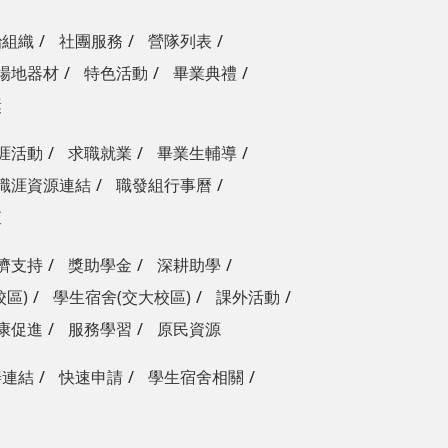
治組織
社團服務
營隊列表
場地器材
特色活動
畢業典禮
獎
涯活動
求職就業
畢業生輔導
職涯資源連結
職發組行事曆
查
濟支持
獎助學金
深耕助學
校區)
學生宿舍(交大校區)
課外活動
康促進
服務學習
原民資源
善連結
快速申請
學生宿舍相關