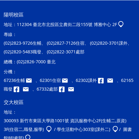
陽明校區
地址：
112304 臺北市北投區立農街二段155號 博雅中心 2F
專線：
(02)2823-9726生輔、 (02)2827-7126住宿、 (02)2820-3701課外、
(02)2820-5483職發、 (02)2822-3071處部
總機：
(02)2826-7000 臺北
分機：
67236生輔
、62301住宿
、62302課外
、62165
職發
、67332處部
交大校區
地址：
300093 新竹市東區大學路1001號 資訊服務中心2F(生輔二,原資)
3F(住宿二,職發,服學)
/ 學生活動中心303室(課外二)
/ 圖書
館8F(處部)