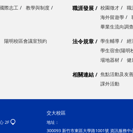
國際志工
教學與制度
職涯發展
校園徵才
職
海外留遊學
畢業生流向調
陽明校區會議室預約
法令規章
學生輔導
經
學生宿舍(陽明
場地器材
健
相關連結
焦點活動及友
課外活動
交大校區
 2F
地址：
300093 新竹市東區大學路1001號 資訊服務中心2