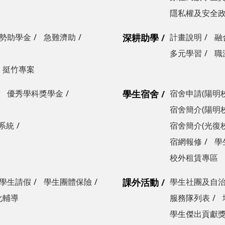
隱私權及安全
勢助學金
急難濟助
深耕助學
計畫說明
融
多元學習
職
挺竹專案
優秀學科獎學金
學生宿舍
宿舍申請(陽明
宿舍簡介(陽明
系統
宿舍簡介(光復
宿網報修
學
校外租賃專區
學生請假
學生團體保險
課外活動
學生社團及自
化輔導
服務隊列表
學生傑出貢獻