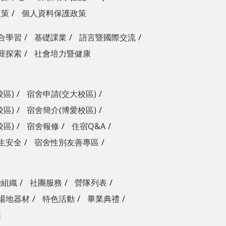
政策
個人資料保護政策
合學習
基礎課業
語言暨國際交流
涯探索
社會培力暨健康
校區)
宿舍申請(交大校區)
校區)
宿舍簡介(博愛校區)
校區)
宿舍報修
住宿Q&A
生安全
宿舍性別友善專區
治組織
社團服務
營隊列表
場地器材
特色活動
畢業典禮
獎