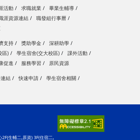
涯活動
求職就業
畢業生輔導
職涯資源連結
職發組行事曆
查
濟支持
獎助學金
深耕助學
校區)
學生宿舍(交大校區)
課外活動
康促進
服務學習
原民資源
善連結
快速申請
學生宿舍相關
F(生輔二,原資) 3F(住宿二,