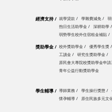
經濟支持
就學貸款
學雜費減免
弱
煦日生活助學金
深耕助學
弱勢學生校外住宿租金補貼
獎助學金
校外獎助學金
優秀學生獎
工讀金
研究生獎助學金
原民會大專院校獎助學金申請
青年公益行動獎助學金
學生輔導
導師業務
學生操行獎懲
懷孕輔導
原住民族多元文