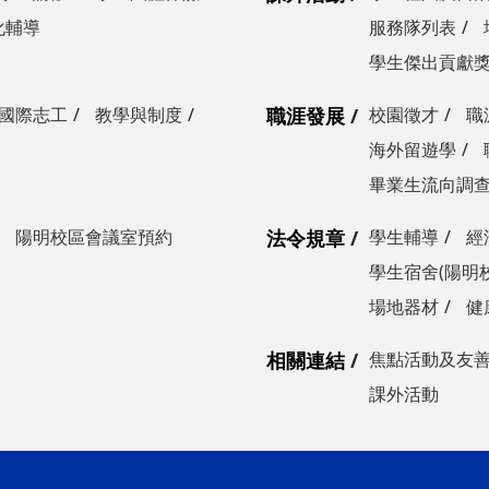
化輔導
服務隊列表
學生傑出貢獻
國際志工
教學與制度
職涯發展
校園徵才
職
海外留遊學
畢業生流向調
陽明校區會議室預約
法令規章
學生輔導
經
學生宿舍(陽明
場地器材
健
相關連結
焦點活動及友
課外活動