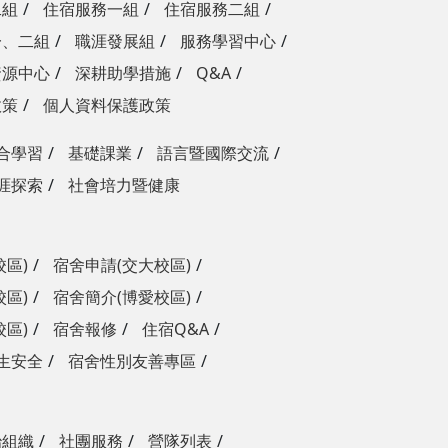
二組
住宿服務一組
住宿服務二組
一、二組
職涯發展組
服務學習中心
資源中心
深耕助學措施
Q&A
政策
個人資料保護政策
合學習
基礎課業
語言暨國際交流
涯探索
社會培力暨健康
校區)
宿舍申請(交大校區)
校區)
宿舍簡介(博愛校區)
校區)
宿舍報修
住宿Q&A
生安全
宿舍性別友善專區
治組織
社團服務
營隊列表