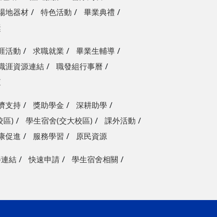
場地器材
特色活動
畢業典禮
獎
涯活動
求職就業
畢業生輔導
職涯資源連結
職發組行事曆
查
濟支持
獎助學金
深耕助學
校區)
學生宿舍(交大校區)
課外活動
康促進
服務學習
原民資源
善連結
快速申請
學生宿舍相關