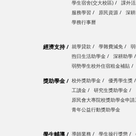
學生宿舍(交大校區)
課外活
服務學習
原民資源
深耕
學務行事曆
經濟支持
就學貸款
學雜費減免
弱
煦日生活助學金
深耕助學
弱勢學生校外住宿租金補貼
獎助學金
校外獎助學金
優秀學生獎
工讀金
研究生獎助學金
原民會大專院校獎助學金申請
青年公益行動獎助學金
學生輔導
導師業務
學生操行獎懲