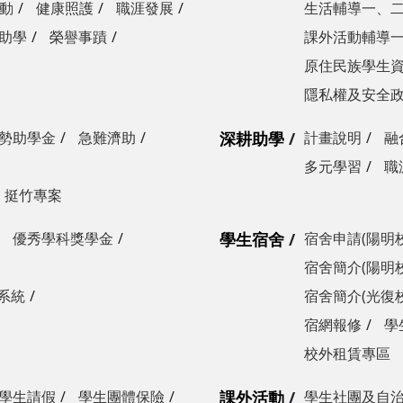
動
健康照護
職涯發展
生活輔導一、
助學
榮譽事蹟
課外活動輔導
原住民族學生
隱私權及安全
勢助學金
急難濟助
深耕助學
計畫說明
融
多元學習
職
挺竹專案
優秀學科獎學金
學生宿舍
宿舍申請(陽明
宿舍簡介(陽明
系統
宿舍簡介(光復
宿網報修
學
校外租賃專區
學生請假
學生團體保險
課外活動
學生社團及自