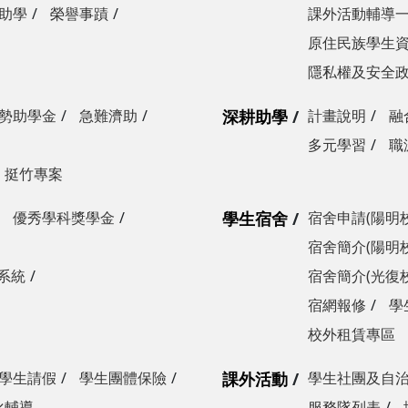
助學
榮譽事蹟
課外活動輔導
原住民族學生
隱私權及安全
勢助學金
急難濟助
深耕助學
計畫說明
融
多元學習
職
挺竹專案
優秀學科獎學金
學生宿舍
宿舍申請(陽明
宿舍簡介(陽明
系統
宿舍簡介(光復
宿網報修
學
校外租賃專區
學生請假
學生團體保險
課外活動
學生社團及自
化輔導
服務隊列表