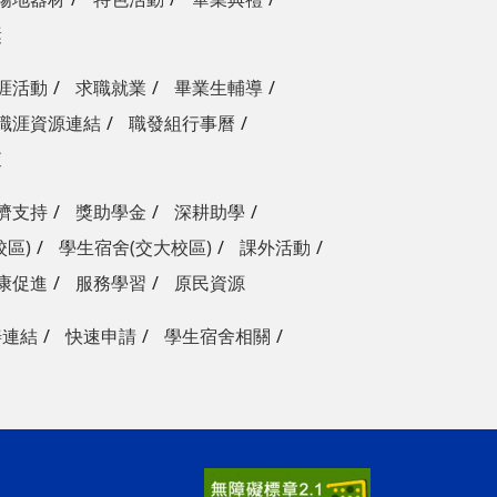
獎
涯活動
求職就業
畢業生輔導
職涯資源連結
職發組行事曆
查
濟支持
獎助學金
深耕助學
校區)
學生宿舍(交大校區)
課外活動
康促進
服務學習
原民資源
善連結
快速申請
學生宿舍相關