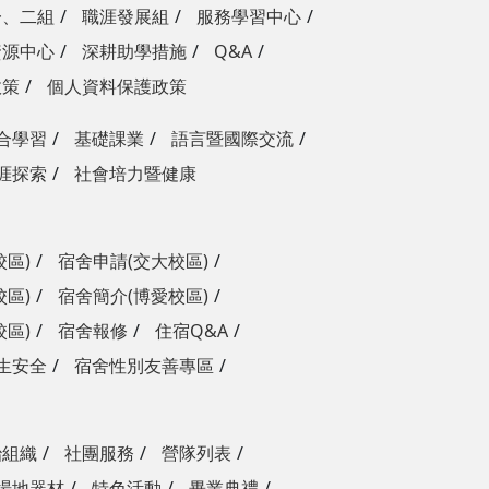
一、二組
職涯發展組
服務學習中心
資源中心
深耕助學措施
Q&A
政策
個人資料保護政策
合學習
基礎課業
語言暨國際交流
涯探索
社會培力暨健康
校區)
宿舍申請(交大校區)
校區)
宿舍簡介(博愛校區)
校區)
宿舍報修
住宿Q&A
生安全
宿舍性別友善專區
治組織
社團服務
營隊列表
場地器材
特色活動
畢業典禮