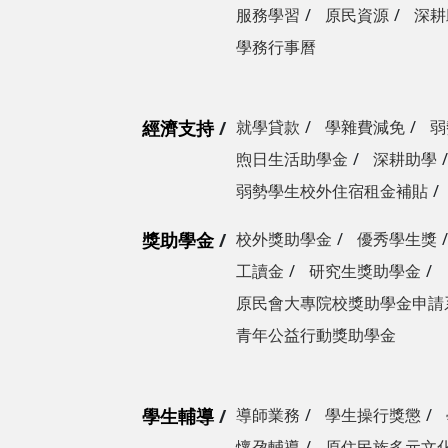
服務學習
原民資源
深耕
學務行事曆
經濟支持
就學貸款
學雜費減免
弱
煦日生活助學金
深耕助學
弱勢學生校外住宿租金補貼
獎助學金
校外獎助學金
優秀學生獎
工讀金
研究生獎助學金
原民會大專院校獎助學金申請
青年公益行動獎助學金
學生輔導
導師業務
學生操行獎懲
懷孕輔導
原住民族多元文