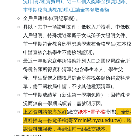
況(自有/租賃費用)、近一年個人獎學金獲獎紀錄、
本學期校內助教/助理/工讀金等領取金額
全戶戶籍謄本(附記事欄) 。
具以下其中一項證明文件：低收入戶證明、中低收
入戶證明、特殊境遇家庭子女或孫子女證明文件、
前一學期符合教育部弱勢助學查核合格學生(在本校
申辦查核合格學生不需檢附證明)。
最近一年度家庭年所得應計列人口之國稅局綜合所
得稅各類所得資料清單( 包含學生本人、學生父
母、學生配偶之國稅局綜合所得稅各類所得資料清
單，需至國稅局申請，不收其他種類清單)。
前一學期成績單（新生第一學期免附）；因特殊情
況而無前一學期成績者，需敘明原因。
上述資料請依序放好
(繳交
紙本+電子檔
掃描)
、全部
資料掃為一份電子檔(寄至mini@nycu.edu.tw)，
確
認資料無誤後，再到生輔一組繳交紙本。