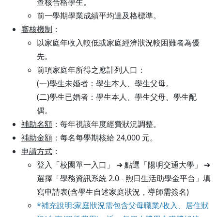
查核合格學生。
前一學期學業成績平均達及格標準。
審核機制
：
以家庭年收入較低或家庭經濟狀況較困難者為優
先。
前項家庭年所得之應計列人口：
(一)學生未婚者：學生本人、學生父母。
(二)學生已婚者：學生本人、學生父母、學生配
偶。
補助名額
：每年視該年度經費狀況調整。
補助金額
：每名每學期核給 24,000 元。
申請方式
：
登入「校園單一入口」 ➔ 點選「陽明交通大學」 ➔
選擇「學務資訊系統 2.0 - 煦日生活助學金平台」填
寫申請表(含學生自述家庭狀況，導師需簽名)
*補充說明:家庭狀況需包含父母職業/收入、居住狀