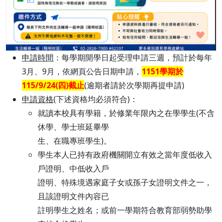
申請時間
：每學期開學日起受理申請三週，預計於每年
3月、9月，依網頁公告日期申請，
1151學期於
115/9/24(四)截止
(逾期者請於次學期再提申請)
申請資格
(下述資格均必須符合)：
就讀本校具有學籍，於修業年限內之在學學生(不含
休學、學士班延畢學
生、在職專班學生)。
學生本人已持有政府機關開立有效之當年度低收入
戶證明、中低收入戶
證明、特殊境遇家庭子女或孫子女證明文件之一，
且該證明文件內容已
註明學生之姓名；或前一學期符合教育部弱勢助學